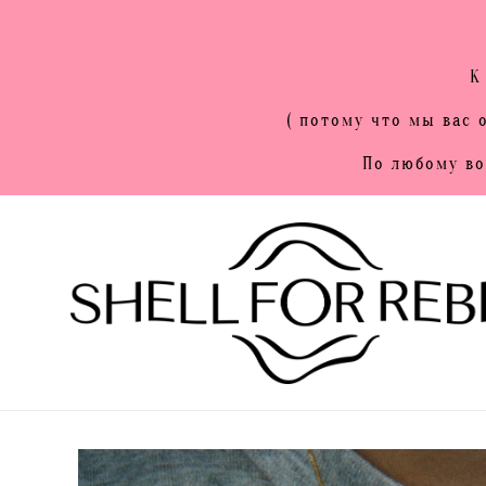
К
( потому что мы вас
По любому во