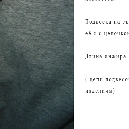
Подвеска на с
её с с цепочко
Длина инжира 
( цепи подвес
изделиям)